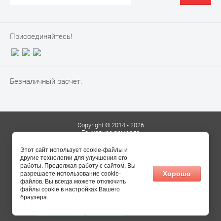
Присоединяйтесь!
Безналичный расчет.
Copyright © 2014 - 2026
Гончарное ремесло
Сайт создан в:
megagroup.ru
Этот сайт использует cookie-файлы и
другие технологии для улучшения его
работы. Продолжая работу с сайтом, Вы
Хорошо
разрешаете использование cookie-
файлов. Вы всегда можете отключить
файлы cookie в настройках Вашего
браузера.
Наполнение и Продвижение сайта
, Виталий +79192437165