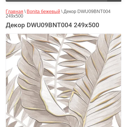
Главная
 \ 
Bonita бежевый
 \ 
Декор DWU09BNT004 
249x500
Декор DWU09BNT004 249x500