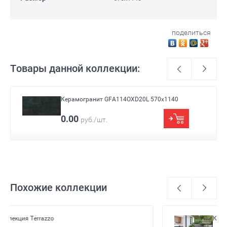
поделиться
Товары данной коллекции:
Керамогранит GFA114OXD20L 570x1140
Размер
570x1140
0.00
руб./шт.
Цвет
Бирюзовый, Черный
Назначение
Для ванны
Похожие коллекции
Коллекция керамогранита Bottichino