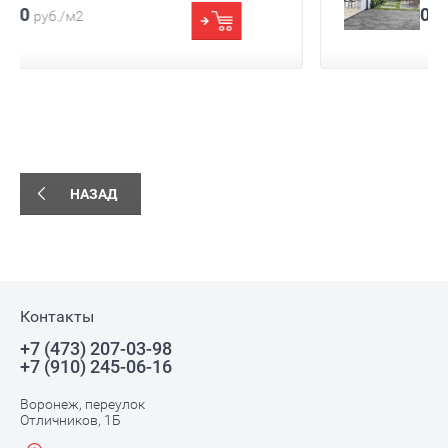
Страна
Россия
0.00
руб./м2
Назначение
Для пола
Поверхность
Sugar-эффект
Фактура
Под мрамор
Размер
600x600
НАЗАД
Контакты
+7 (473) 207-03-98
+7 (910) 245-06-16
Воронеж, переулок
Отличников, 1Б