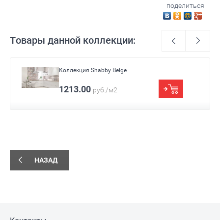
поделиться
Товары данной коллекции:
Коллекция Shabby Beige
Страна
Россия
1213.00
руб./м2
Цвет
Бежевый
Фактура
Под дерево
Размер
315x630
Назначение
Для кухни/ванны
Формат
Средний
Поверхность
Матовая
НАЗАД