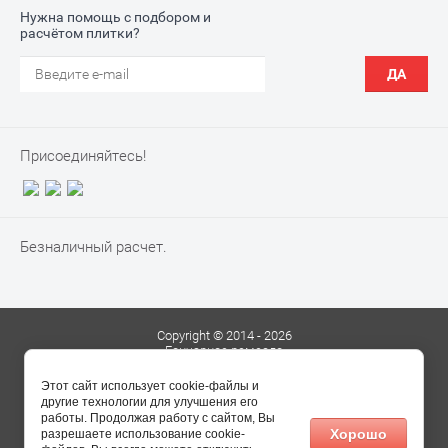
Нужна помощь с подбором и
расчётом плитки?
ДА
Присоединяйтесь!
Безналичный расчет.
Copyright © 2014 - 2026
Гончарное ремесло
Сайт создан в:
megagroup.ru
Этот сайт использует cookie-файлы и
другие технологии для улучшения его
работы. Продолжая работу с сайтом, Вы
Хорошо
разрешаете использование cookie-