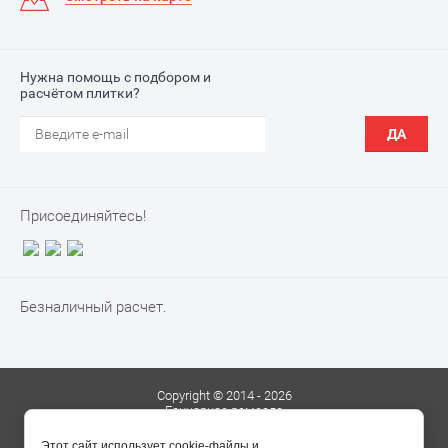
Нужна помощь с подбором и
расчётом плитки?
ДА
Присоединяйтесь!
Безналичный расчет.
Copyright © 2014 - 2026
Гончарное ремесло
Сайт создан в:
megagroup.ru
Этот сайт использует cookie-файлы и